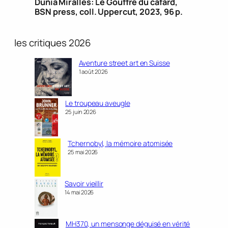
Dunia Miralles: Le Gouffre du cafard,
BSN press, coll. Uppercut, 2023, 96 p.
les critiques 2026
Aventure street art en Suisse
1 août 2026
Le troupeau aveugle
25 juin 2026
Tchernobyl, la mémoire atomisée
25 mai 2026
Savoir vieillir
14 mai 2026
MH370, un mensonge déguisé en vérité