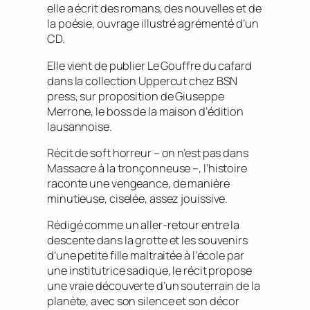
elle a écrit des romans, des nouvelles et de
la poésie, ouvrage illustré agrémenté d’un
CD.
Elle vient de publier Le Gouffre du cafard
dans la collection Uppercut chez BSN
press, sur proposition de Giuseppe
Merrone, le boss de la maison d’édition
lausannoise.
Récit de soft horreur – on n’est pas dans
Massacre à la tronçonneuse –, l’histoire
raconte une vengeance, de manière
minutieuse, ciselée, assez jouissive.
Rédigé comme un aller-retour entre la
descente dans la grotte et les souvenirs
d’une petite fille maltraitée à l’école par
une institutrice sadique, le récit propose
une vraie découverte d’un souterrain de la
planète, avec son silence et son décor