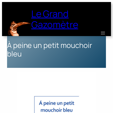
Le Grand
Gazomètre
À peine un petit mouchoir
bleu