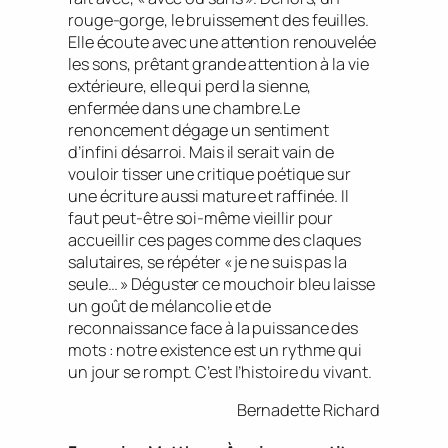
rouge-gorge, le bruissement des feuilles.
Elle écoute avec une attention renouvelée
les sons, prêtant grande attention à la vie
extérieure, elle qui perd la sienne,
enfermée dans une chambre.Le
renoncement dégage un sentiment
d’infini désarroi. Mais il serait vain de
vouloir tisser une critique poétique sur
une écriture aussi mature et raffinée. Il
faut peut-être soi-même vieillir pour
accueillir ces pages comme des claques
salutaires, se répéter « je ne suis pas la
seule… » Déguster ce mouchoir bleu laisse
un goût de mélancolie et de
reconnaissance face à la puissance des
mots : notre existence est un rythme qui
un jour se rompt. C’est l’histoire du vivant.
Bernadette Richard