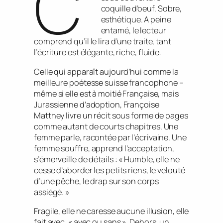
C’
coquille d’oeuf. Sobre,
esthétique. A peine
entamé, le lecteur
comprend qu’il le lira d’une traite, tant
l’écriture est élégante, riche, fluide.
Celle qui apparaît aujourd’hui comme la
meilleure poétesse suisse francophone –
même si elle est à moitié Française, mais
Jurassienne d’adoption, Françoise
Matthey livre un récit sous forme de pages
comme autant de courts chapitres. Une
femme parle, racontée par l’écrivaine. Une
femme souffre, apprend l’acceptation,
s’émerveille de détails : « Humble, elle ne
cesse d’aborder les petits riens, le velouté
d’une pêche, le drap sur son corps
assiégé. »
Fragile, elle ne caresse aucune illusion, elle
fait avec, « avec ou sans ». Dehors, un