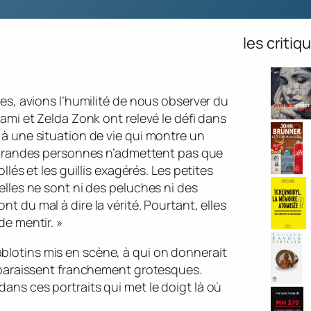
les criti
es, avions l’humilité de nous observer du
ami et Zelda Zonk ont relevé le défi dans
à une situation de vie qui montre un
grandes personnes n’admettent pas que
lés et les guillis exagérés. Les petites
lles ne sont ni des peluches ni des
t du mal à dire la vérité. Pourtant, elles
de mentir. »
diablotins mis en scène, à qui on donnerait
pparaissent franchement grotesques.
ns ces portraits qui met le doigt là où