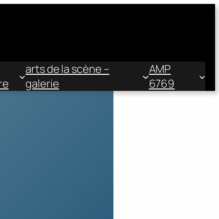
arts de la scène –
AMP
re
galerie
6769