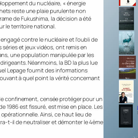
éveloppement du nucléaire, « énergie
chets reste une plaie purulente non
drame de Fukushima, la décision a été
 le territoire national.
 engagé contre le nucléaire et l’oubli de
s séries et jeux vidéos, ont remis en
s ans, une population manipulée par les
dirigeants. Néanmoins, la BD la plus lue
el Lepage fournit des informations
uvant à quel point la vérité concernant
he de confinement, censée protéger pour un
e 1986 est fissuré, est mise en place. Les
 opérationnelle. Ainsi, ce haut lieu de
a-t-il de neutraliser et démonter le 4ème