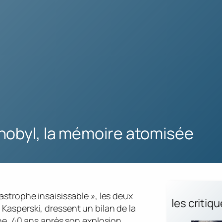
nobyl, la mémoire atomisée
astrophe insaisissable », les deux
les critiq
Kasperski, dressent un bilan de la
ine, 40 ans après son explosion.