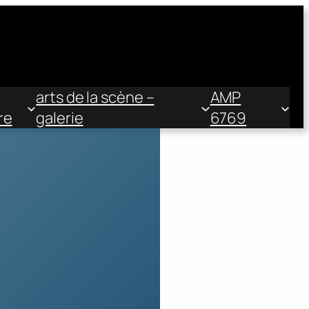
arts de la scène –
AMP
re
galerie
6769