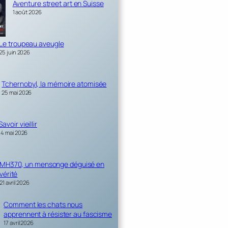
Aventure street art en Suisse
1 août 2026
Le troupeau aveugle
25 juin 2026
Tchernobyl, la mémoire atomisée
25 mai 2026
Savoir vieillir
14 mai 2026
MH370, un mensonge déguisé en
vérité
21 avril 2026
Comment les chats nous
apprennent à résister au fascisme
17 avril 2026