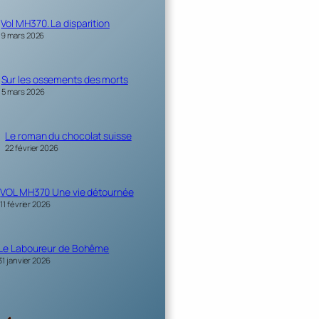
Vol MH370. La disparition
9 mars 2026
Sur les ossements des morts
5 mars 2026
Le roman du chocolat suisse
22 février 2026
VOL MH370 Une vie détournée
11 février 2026
Le Laboureur de Bohême
31 janvier 2026