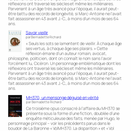
réflexions ont traversé les siècles et même les millénaires.
Parvenant à un âge très avancé pour l’époque, il aurait peut-
être battu des records de longévité, si Marc-Antoine ne l’avait
fait assassiner en 43 avant J.-C., à moins d’un mois de ses 64
ans.
Savoir vieillir
par Bernadette Richard
« Seuls les sots se lamentent de vieillir. À chaque âge
ses vertus, à chaque âge ses plaisirs. » Cette
réflexion émane d’un auteur romain, avocat,
philosophe, politicien, dont on connaît le nom sans l’avoir
forcément lu, Cicéron. Un personnage emblématique dont les
réflexions ont traversé les siècles et même les millénaires.
Parvenant à un âge très avancé pour l’époque, il aurait peut-
être battu des records de longévité, si Marc-Antoine ne l’avait
fait assassiner en 43 avant J.-C., à moins d’un mois de ses 64
ans.
MH370, un mensonge déguisé en vérité
par Bernadette Richard
Ce troisième opus consacré à l’affaire du MH370 se
présente sous la forme d’une fiction, doublée d’une
enquête méticuleuse des faits, menée par Hugo, le
personnage principal – voir les précédents parus dans le
boudoir de La Baronne « VolMH370. La disparition » et « Vol