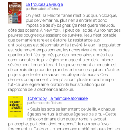
Le troupeau aveugle
par Bernadette Richard
On y est : la Méditerranée n’est plus qu’un cloaque,
plus de vie marine, plus rien à en tirer et donc
impossible de s’y baigner. Ça n’est guère mieux du
côté des océans. À New York, il pleut de l’acide. Au robinet des
pauvres bougres qui essaient de survivre, l’eau n’est potable
que de manière rare et aléatoire. La résistance aux
antibiotiques est désormais un fait avéré. Mieux : la population
est sciemment empoisonnée, les riches vivent dans des
quartiers fortifiés, gardés par des mercenaires armés. Les
communautés de privilégiés se moquent bien de la misère,
sévèrement tenue à l’écart. Le gouvernement américain est
désormais dirigé par des grandes entreprises, qui ont d’autres
projets que tenter de sauver les citoyens lambdas. Ces
derniers comprennent vite qu’ils n’ont plus le moindre espoir,
fût-ce une légère amélioration de leur situation qui se
rapproche de la déchéance absolue.
Tchernobyl, la mémoire atomisée
par Bernadette Richard
« Seuls les sots se lamentent de vieillir. À chaque
âge ses vertus, à chaque âge ses plaisirs. » Cette
réflexion émane d’un auteur romain, avocat,
philosophe, politicien, dont on connaît le nom sans l’avoir
forcément lu, Cicéron. Un personnage emblématique dont les