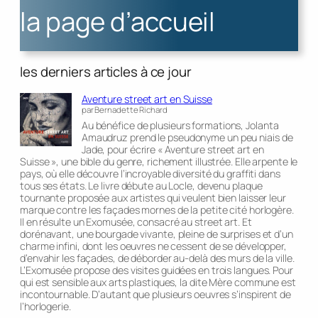
la page d’accueil
les derniers articles à ce jour
Aventure street art en Suisse
par Bernadette Richard
Au bénéfice de plusieurs formations, Jolanta
Amaudruz prend le pseudonyme un peu niais de
Jade, pour écrire « Aventure street art en
Suisse », une bible du genre, richement illustrée. Elle arpente le
pays, où elle découvre l’incroyable diversité du graffiti dans
tous ses états. Le livre débute au Locle, devenu plaque
tournante proposée aux artistes qui veulent bien laisser leur
marque contre les façades mornes de la petite cité horlogère.
Il en résulte un Exomusée, consacré au street art. Et
dorénavant, une bourgade vivante, pleine de surprises et d’un
charme infini, dont les oeuvres ne cessent de se développer,
d’envahir les façades, de déborder au-delà des murs de la ville.
L’Exomusée propose des visites guidées en trois langues. Pour
qui est sensible aux arts plastiques, la dite Mère commune est
incontournable. D’autant que plusieurs oeuvres s’inspirent de
l’horlogerie.