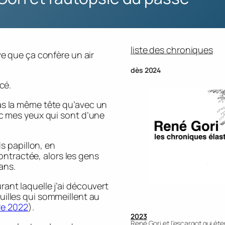
liste des chroniques
uve que ça confère un air
dès 2024
ncé.
pas la même tête qu’avec un
vec mes yeux qui sont d’une
 papillon, en
ntractée, alors les gens
ans.
rant laquelle j’ai découvert
ouilles qui sommeillent au
re 2022
).
2023
René Gori et l’escargot qui éte