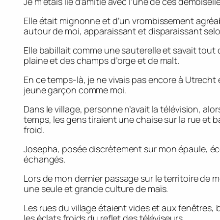
Je m’étais lié d’amitié avec l’une de ces demoisel
Elle était mignonne et d’un vrombissement agréab
autour de moi, apparaissant et disparaissant selo
Elle babillait comme une sauterelle et savait tout 
plaine et des champs d’orge et de malt.
En ce temps-là, je ne vivais pas encore à Utrecht et
jeune garçon comme moi.
Dans le village, personne n’avait la télévision, al
temps, les gens tiraient une chaise sur la rue et b
froid.
Josepha, posée discrètement sur mon épaule, éc
échangés.
Lors de mon dernier passage sur le territoire de m
une seule et grande culture de maïs.
Les rues du village étaient vides et aux fenêtres, b
les éclats froids du reflet des téléviseurs.