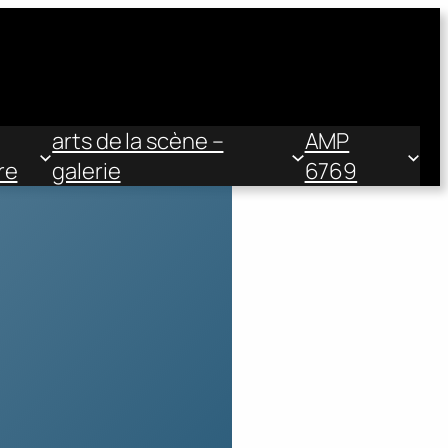
arts de la scène –
AMP
re
galerie
6769