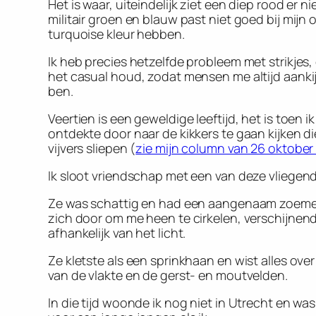
Het is waar, uiteindelijk ziet een diep rood er ni
militair groen en blauw past niet goed bij mijn
turquoise kleur hebben.
Ik heb precies hetzelfde probleem met strikjes, 
het casual houd, zodat mensen me altijd aankijk
ben.
Veertien is een geweldige leeftijd, het is toen i
ontdekte door naar de kikkers te gaan kijken 
vijvers sliepen (
zie mijn column van 26 oktober
Ik sloot vriendschap met een van deze vliegend
Ze was schattig en had een aangenaam zoeme
zich door om me heen te cirkelen, verschijnen
afhankelijk van het licht.
Ze kletste als een sprinkhaan en wist alles ov
van de vlakte en de gerst- en moutvelden.
In die tijd woonde ik nog niet in Utrecht en wa