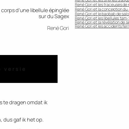
René Gori et les traceuses de
René Gori et la conception du «
corps d’une libellule épinglée
René Gori et le baobab de sal
sur du Sagex
René Gori et les libellules tam
René Gori et la révélation de s
René Gori et les accidents ferr
René Gori
e versie
s te dragen omdat ik
, dus gaf ik het op.