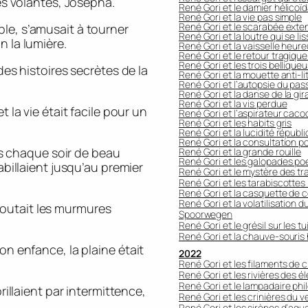
les volantes, Josepha.
René Gori et le damier hélicoïd
René Gori et la vie pas simple
René Gori et le scarabée exte
le, s’amusait à tourner
René Gori et la loutre qui se l
n la lumière.
René Gori et la vaisselle heur
René Gori et le retour tragiqu
René Gori et les trois bellique
des histoires secrètes de la
René Gori et la mouette anti-li
René Gori et l’autopsie du pas
René Gori et la danse de la gir
René Gori et la vis perdue
 la vie était facile pour un
René Gori et l’aspirateur cac
René Gori et les habits gris
René Gori et la lucidité républ
René Gori et la consultation p
ors chaque soir de beau
René Gori et la grande rouille
René Gori et les galopades po
abillaient jusqu’au premier
René Gori et le mystère des tra
René Gori et les tarabiscotte
René Gori et la casquette de c
René Gori et la volatilisation 
outait les murmures
Spoorwegen
René Gori et le grésil sur les tu
René Gori et la chauve-souris
on enfance, la plaine était
2022
René Gori et les filaments de cr
René Gori et les rivières des é
René Gori et le lampadaire ph
rillaient par intermittence,
René Gori et les crinières du v
René Gori et les sirènes d’aqu