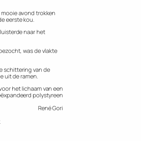
ke mooie avond trokken
de eerste kou.
luisterde naar het
 bezocht, was de vlakte
e schittering van de
oe uit de ramen.
voor het lichaam van een
geëxpandeerd polystyreen
René Gori
k