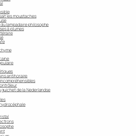
al
nsible
issait les moustaches
euse
e du lampadaire philosophe
uses à plumes
ttéraire
sé
afe
ochyme
icaine
opulaire
étiques
ins antihoraire
s incompréhensibles
ontrôleur
du guichet de la Nederlandse
iles
 hydrocéphale
istal
lectrons
ilosophe
ent
arium