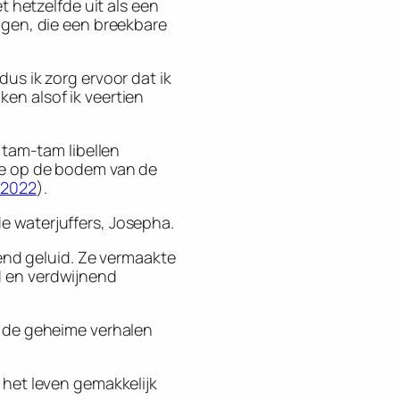
et hetzelfde uit als een
 ogen, die een breekbare
dus ik zorg ervoor dat ik
en alsof ik veertien
k tam-tam libellen
die op de bodem van de
 2022
).
e waterjuffers, Josepha.
nd geluid. Ze vermaakte
d en verdwijnend
er de geheime verhalen
s het leven gemakkelijk