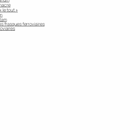
 nacre
 le tout »
on
-tam
es frasques ferroviaires
oviaires