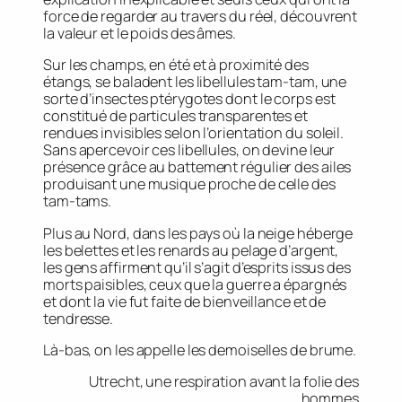
force de regarder au travers du réel, découvrent
la valeur et le poids des âmes.
Sur les champs, en été et à proximité des
étangs, se baladent les libellules tam-tam, une
sorte d’insectes ptérygotes dont le corps est
constitué de particules transparentes et
rendues invisibles selon l’orientation du soleil.
Sans apercevoir ces libellules, on devine leur
présence grâce au battement régulier des ailes
produisant une musique proche de celle des
tam-tams.
Plus au Nord, dans les pays où la neige héberge
les belettes et les renards au pelage d’argent,
les gens affirment qu’il s’agit d’esprits issus des
morts paisibles, ceux que la guerre a épargnés
et dont la vie fut faite de bienveillance et de
tendresse.
Là-bas, on les appelle les demoiselles de brume.
Utrecht, une respiration avant la folie des
hommes