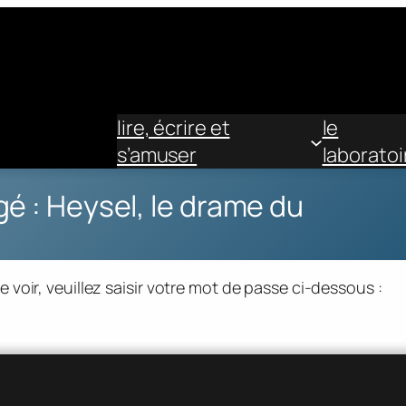
lire, écrire et
le
s’amuser
laboratoi
é : Heysel, le drame du
voir, veuillez saisir votre mot de passe ci-dessous :