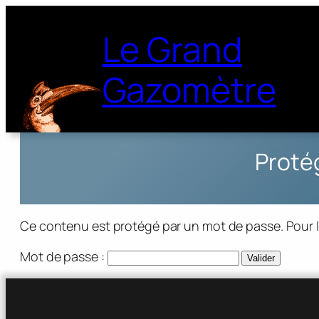
Le Grand
Gazomètre
Protég
Ce contenu est protégé par un mot de passe. Pour le 
Mot de passe :