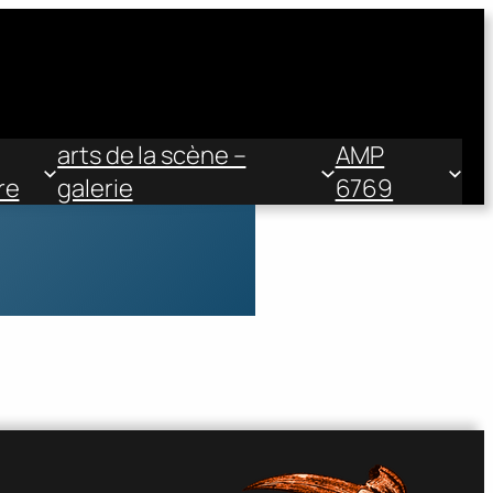
arts de la scène –
AMP
re
galerie
6769