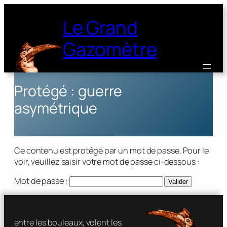
Le Grand
Gazomètre
Protégé : guerre
asymétrique
Ce contenu est protégé par un mot de passe. Pour le
voir, veuillez saisir votre mot de passe ci-dessous :
Mot de passe :
entre les bouleaux, volent les