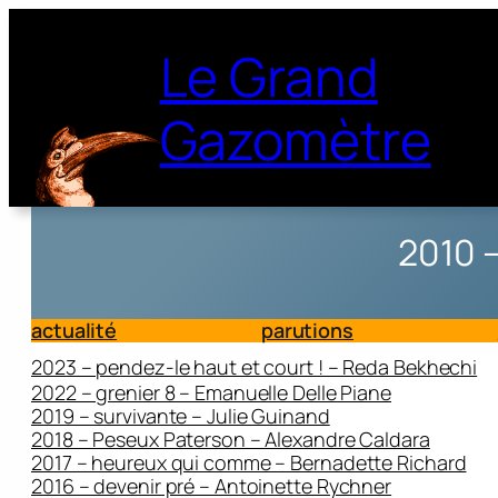
Le Grand
Gazomètre
2010 
actualité
parutions
2023 – pendez-le haut et court ! – Reda Bekhechi
2022 – grenier 8 – Emanuelle Delle Piane
2019 – survivante – Julie Guinand
2018 – Peseux Paterson – Alexandre Caldara
2017 – heureux qui comme – Bernadette Richard
2016 – devenir pré – Antoinette Rychner