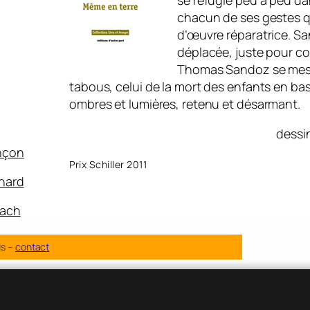
se réfugie peu à peu da
chacun de ses gestes q
d’œuvre réparatrice. Sa
déplacée, juste pour con
Thomas Sandoz se mesur
tabous, celui de la mort des enfants en bas
ombres et lumières, retenu et désarmant.
dessi
nçon
Prix Schiller 2011
rnard
rach
ds –
contact