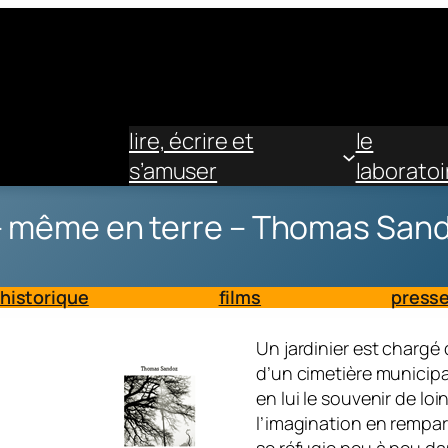
lire, écrire et
le
s’amuser
laboratoi
– même en terre – Thomas San
historique
films
press
Un jardinier est chargé
d’un cimetière municipal
en lui le souvenir de lo
l’imagination en rempart