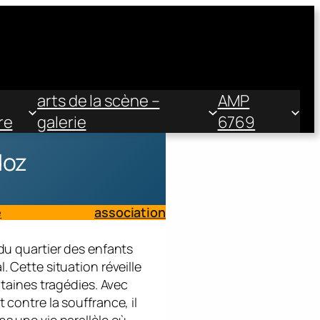
arts de la scène –
AMP
re
galerie
6769
doz
e
association
 du quartier des enfants
. Cette situation réveille
intaines tragédies. Avec
 contre la souffrance, il