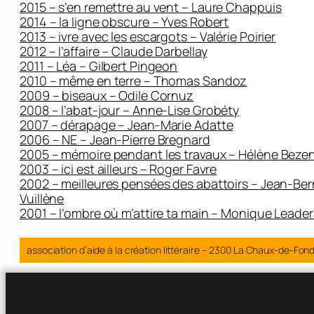
2015 – s’en remettre au vent – Laure Chappuis
2014 – la ligne obscure – Yves Robert
2013 – ivre avec les escargots – Valérie Poirier
2012 – l’affaire – Claude Darbellay
2011 – Léa – Gilbert Pingeon
2010 – même en terre – Thomas Sandoz
2009 – biseaux – Odile Cornuz
2008 – l’abat-jour – Anne-Lise Grobéty
2007 – dérapage – Jean-Marie Adatte
2006 – NE – Jean-Pierre Bregnard
2005 – mémoire pendant les travaux – Hélène Beze
2003 – ici est ailleurs – Roger Favre
2002 – meilleures pensées des abattoirs – Jean-Be
Vuillène
2001 – l’ombre où m’attire ta main – Monique Leade
association d’aide à la création littéraire – 2300 La Chaux-de-Fon